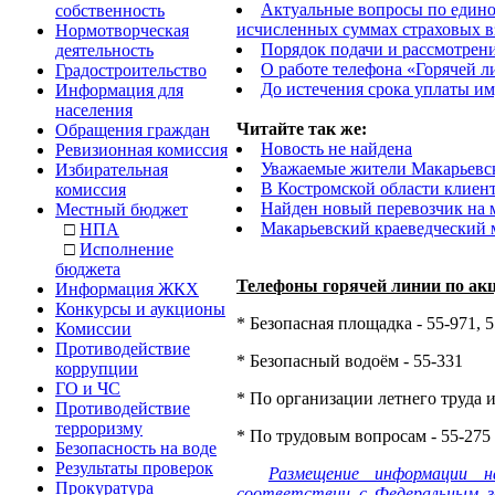
Актуальные вопросы по едином
собственность
исчисленных суммах страховых в
Нормотворческая
Порядок подачи и рассмотрен
деятельность
О работе телефона «Горячей 
Градостроительство
До истечения срока уплаты им
Информация для
населения
Читайте так же:
Обращения граждан
Новость не найдена
Ревизионная комиссия
Уважаемые жители Макарьевс
Избирательная
В Костромской области клиен
комиссия
Найден новый перевозчик на
Местный бюджет
Макарьевский краеведческий м
□
НПА
□
Исполнение
бюджета
Телефоны горячей линии по ак
Информация ЖКХ
Конкурсы и аукционы
* Безопасная площадка - 55-971, 
Комиссии
Противодействие
* Безопасный водоём - 55-331
коррупции
ГО и ЧС
* По организации летнего труда и
Противодействие
терроризму
* По трудовым вопросам - 55-275
Безопасность на воде
Результаты проверок
Размещение информации н
Прокуратура
соответствии с Федеральным з