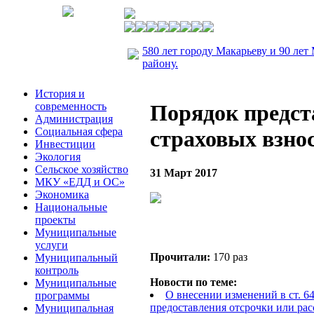
580 лет городу Макарьеву и 90 лет
району.
История и
современность
Порядок предст
Администрация
Социальная сфера
страховых взнос
Инвестиции
Экология
Сельское хозяйство
31 Март 2017
МКУ «ЕДД и ОС»
Экономика
Национальные
проекты
Муниципальные
услуги
Прочитали:
170 раз
Муниципальный
контроль
Новости по теме:
Муниципальные
О внесении изменений в ст. 6
программы
предоставления отсрочки или ра
Муниципальная