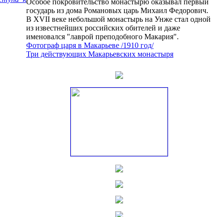
Особое покровительство монастырю оказывал первый
государь из дома Романовых царь Михаил Федорович.
В XVII веке небольшой монастырь на Унже стал одной
из известнейших российских обителей и даже
именовался "лаврой преподобного Макария".
Фотограф царя в Макарьеве /1910 год/
Три действующих Макарьевских монастыря