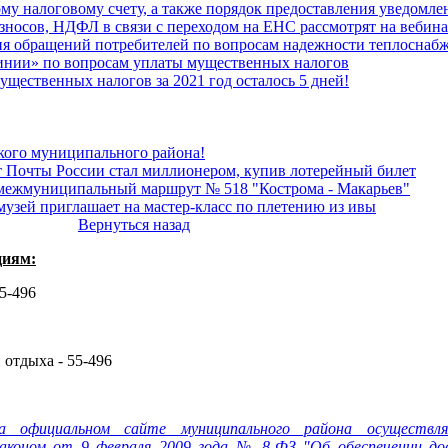
у налоговому счету, а также порядок предоставления уведомле
зносов, НДФЛ в связи с переходом на ЕНС рассмотрят на вебина
ия обращений потребителей по вопросам надежности теплоснаб
линии» по вопросам уплаты мущественных налогов
ущественных налогов за 2021 год осталось 5 дней!
кого муниципального района!
т Почты России стал миллионером, купив лотерейный билет
 межмуниципальный маршрут № 518 "Кострома - Макарьев"
узей приглашает на мастер-класс по плетению из ивы
Вернуться назад
циям:
55-496
 отдыха - 55-496
а официальном сайте муниципального района осуществл
аконом от 9 февраля 2009 года № 8-ФЗ "Об обеспечении до