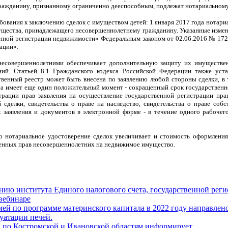
ражданину, признанному ограниченно дееспособным, подлежат нотариальном
ебования к заключению сделок с имуществом детей: 1 января 2017 года нота
щества, принадлежащего несовершеннолетнему гражданину. Указанные измен
енной регистрации недвижимости» Федеральным законом от 02.06.2016 № 172
ации».
 несовершеннолетними обеспечивает дополнительную защиту их имуществе
. Статьей 8.1 Гражданского кодекса Российской Федерации также устан
твенный реестр может быть внесена по заявлению любой стороны сделки, в 
а имеет еще один положительный момент - сокращенный срок государственно
трации прав заявления на осуществление государственной регистрации пр
 сделки, свидетельства о праве на наследство, свидетельства о праве со
х заявления и документов в электронной форме - в течение одного рабочег
о нотариальное удостоверение сделок увеличивает и стоимость оформлени
енных прав несовершеннолетних на недвижимое имущество.
ию института Единого налогового счета, государственной реги
вебинаре
ей по программе материнского капитала в 2022 году направлено
уатации печей.
а по Костромской и Ивановской областям информирует