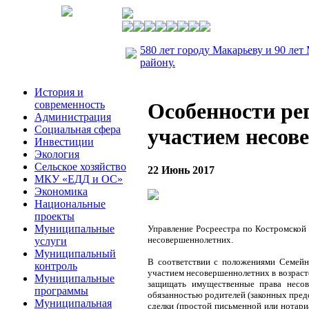
580 лет городу Макарьеву и 90 лет
району.
История и
современность
Особенности ре
Администрация
Социальная сфера
участием несов
Инвестиции
Экология
Сельское хозяйство
22 Июнь 2017
МКУ «ЕДД и ОС»
Экономика
Национальные
проекты
Муниципальные
Управление
Росреестра
по Костромской 
несовершеннолетних.
услуги
Муниципальный
В соответствии с положениями Семейн
контроль
участием несовершеннолетних в возрасте
Муниципальные
защищать имущественные права несов
программы
обязанностью родителей (законных предс
Муниципальная
сделки (простой письменной или нотари