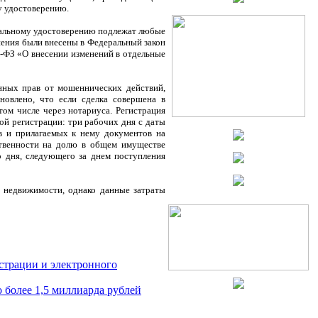
у удостоверению.
риальному удостоверению подлежат любые
ения были внесены в Федеральный закон
-ФЗ «О внесении изменений в отдельные
нных прав от мошеннических действий,
овлено, что если сделка совершена в
том числе через нотариуса. Регистрация
й регистрации: три рабочих дня с даты
ав и прилагаемых к нему документов на
бственности на долю в общем имуществе
о дня, следующего за днем поступления
я недвижимости, однако данные затраты
страции и электронного
 более 1,5 миллиарда рублей