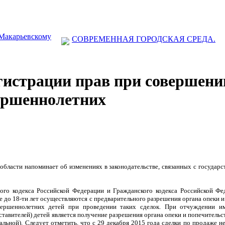
 Макарьевскому
СОВРЕМЕННАЯ ГОРОДСКАЯ СРЕДА.
гистрации прав при совершении
ершеннолетних
области напоминает об изменениях в законодательстве, связанных с государс
ого кодекса Российской Федерации и Гражданского кодекса Российской Фе
 до 18-ти лет осуществляются с предварительного разрешения органа опеки и
ершеннолетних детей при проведении таких сделок. При отчуждении и
тавителей) детей является получение разрешения органа опеки и попечительс
альной).
Следует отметить, что с 29 декабря 2015 года сделки по продаже 