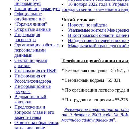
информирует
16 ноября 2022 года в Управл
Полиция информирует
государственного земельного над
Официальное
опубликование
Читайте так же:
“Горячая линия”
Новость не найдена
Открытые данные
Уважаемые жители Макарьевс
Информация
В Костромской области клиен
росреестра
Найден новый перевозчик на
Организация работы с
Макарьевский краеведческий м
персональными
данными
Сектор по делам
Телефоны горячей линии по ак
архивов
* Безопасная площадка - 55-971, 
Информация от ПФР
Информация от
* Безопасный водоём - 55-331
Россельхознадзора
Информационные
* По организации летнего труда и
ресурсы
Ведомственный
* По трудовым вопросам - 55-275
контроль
Предложения и
Размещение информации на офи
вопросы главе и его
от 9 февраля 2009 года № 8-ФЗ
заместителям
местного самоуправления".
Ответы на обращения,
затрагивающие