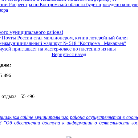
ении Росреестра по Костромской области будет проведено консул
зора
кого муниципального района!
т Почты России стал миллионером, купив лотерейный билет
 межмуниципальный маршрут № 518 "Кострома - Макарьев"
узей приглашает на мастер-класс по плетению из ивы
Вернуться назад
циям:
55-496
 отдыха - 55-496
циальном сайте муниципального района осуществляется в соот
 "Об обеспечении доступа к информации о деятельности гос