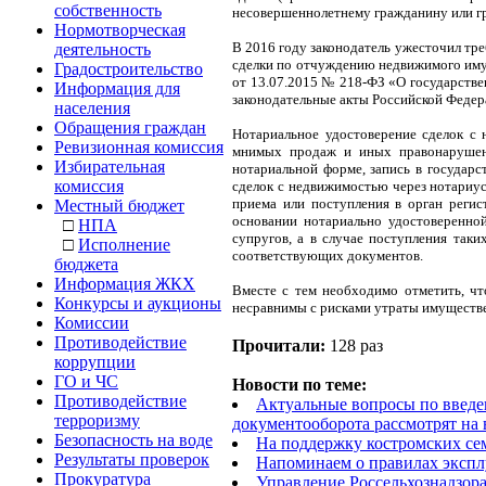
собственность
несовершеннолетнему гражданину или г
Нормотворческая
В 2016 году законодатель ужесточил тр
деятельность
сделки по отчуждению недвижимого иму
Градостроительство
от 13.07.2015 № 218-ФЗ «О государств
Информация для
законодательные акты Российской Федер
населения
Обращения граждан
Нотариальное удостоверение сделок с
Ревизионная комиссия
мнимых продаж и иных правонарушений
Избирательная
нотариальной форме, запись в государс
комиссия
сделок с недвижимостью через нотариус
приема или поступления в орган регис
Местный бюджет
основании нотариально удостоверенной
□
НПА
супругов, а в случае поступления таки
□
Исполнение
соответствующих документов.
бюджета
Информация ЖКХ
Вместе с тем необходимо отметить, чт
Конкурсы и аукционы
несравнимы с рисками утраты имуществ
Комиссии
Противодействие
Прочитали:
128 раз
коррупции
ГО и ЧС
Новости по теме:
Противодействие
Актуальные вопросы по введен
терроризму
документооборота рассмотрят на 
Безопасность на воде
На поддержку костромских сем
Результаты проверок
Напоминаем о правилах экспл
Прокуратура
Управление Россельхознадзор