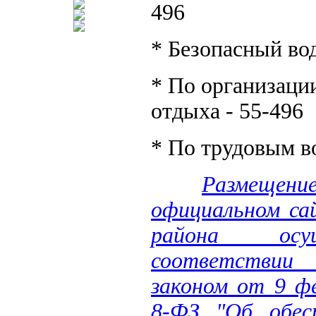
496
* Безопасный вод
* По организации
отдыха - 55-496
* По трудовым в
Размещен
официальном са
района осу
соответстви
законом от 9 ф
8-ФЗ "Об обес