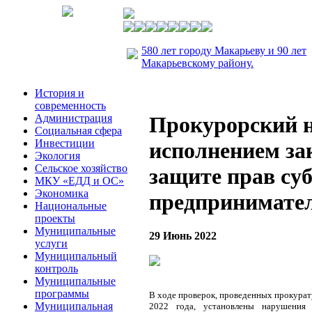
580 лет городу Макарьеву и 90 лет
Макарьевскому району.
История и
современность
Администрация
Прокурорский н
Социальная сфера
Инвестиции
исполнением за
Экология
Сельское хозяйство
защите прав су
МКУ «ЕДД и ОС»
Экономика
предпринимате
Национальные
проекты
Муниципальные
29 Июнь 2022
услуги
Муниципальный
контроль
Муниципальные
программы
В ходе проверок, проведенных прокурат
Муниципальная
2022 года, установлены нарушения 