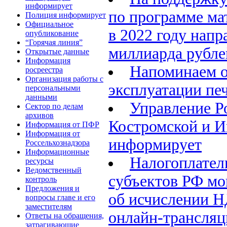
информирует
по программе ма
Полиция информирует
Официальное
в 2022 году напр
опубликование
“Горячая линия”
миллиарда рубле
Открытые данные
Информация
Напоминаем о
росреестра
Организация работы с
эксплуатации печ
персональными
данными
Управление Р
Сектор по делам
архивов
Костромской и И
Информация от ПФР
Информация от
информирует
Россельхознадзора
Информационные
Налогоплате
ресурсы
Ведомственный
субъектов РФ мо
контроль
Предложения и
об исчислении Н
вопросы главе и его
заместителям
онлайн-трансляц
Ответы на обращения,
затрагивающие