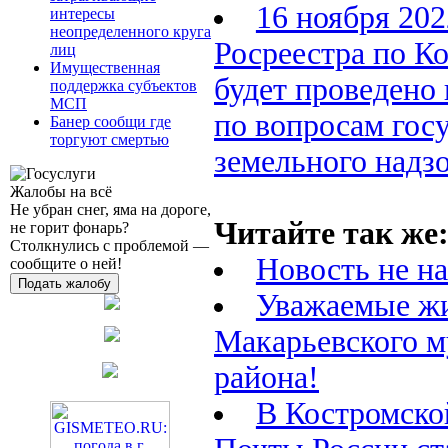
16 ноября 202
интересы
неопределенного круга
Росреестра по К
лиц
Имущественная
будет проведено
поддержка субъектов
МСП
по вопросам гос
Банер сообщи где
торгуют смертью
земельного надз
Жалобы на всё
Не убран снег, яма на дороге,
Читайте так же
не горит фонарь?
Столкнулись с проблемой —
Новость не н
сообщите о ней!
Подать жалобу
Уважаемые ж
Макарьевского 
района!
В Костромско