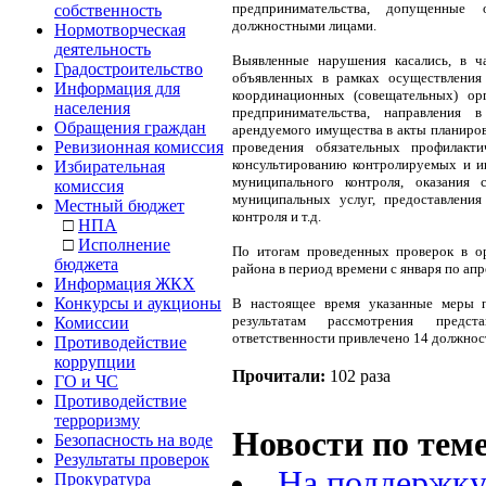
предпринимательства, допущенные
собственность
должностными лицами.
Нормотворческая
деятельность
Выявленные нарушения касались, в ча
Градостроительство
объявленных в рамках осуществления
Информация для
координационных (совещательных) ор
населения
предпринимательства, направления
Обращения граждан
арендуемого имущества в акты планиро
Ревизионная комиссия
проведения обязательных профилакт
консультированию контролируемых и и
Избирательная
муниципального контроля, оказания 
комиссия
муниципальных услуг, предоставлени
Местный бюджет
контроля и т.д.
□
НПА
□
Исполнение
По итогам проведенных проверок в о
бюджета
района в период времени с января по ап
Информация ЖКХ
Конкурсы и аукционы
В настоящее время указанные меры п
результатам рассмотрения предс
Комиссии
ответственности привлечено 14 должнос
Противодействие
коррупции
Прочитали:
102 раза
ГО и ЧС
Противодействие
терроризму
Новости по теме
Безопасность на воде
Результаты проверок
На поддержку
Прокуратура