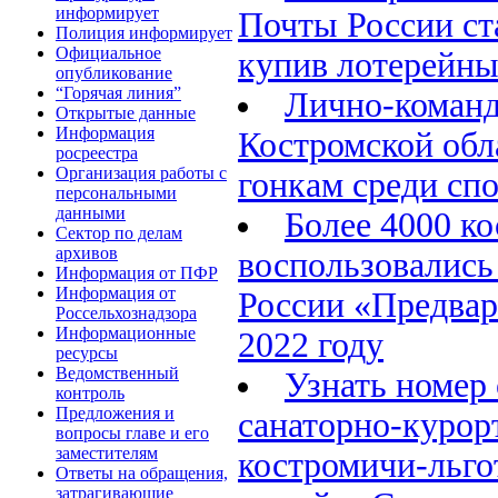
информирует
Почты России ст
Полиция информирует
Официальное
купив лотерейны
опубликование
“Горячая линия”
Лично-команд
Открытые данные
Информация
Костромской об
росреестра
Организация работы с
гонкам среди сп
персональными
данными
Более 4000 к
Сектор по делам
архивов
воспользовались
Информация от ПФР
Информация от
России «Предвар
Россельхознадзора
Информационные
2022 году
ресурсы
Ведомственный
Узнать номер 
контроль
Предложения и
санаторно-курор
вопросы главе и его
заместителям
костромичи-льго
Ответы на обращения,
затрагивающие