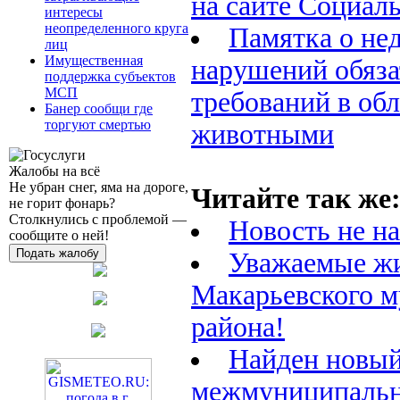
на сайте Социал
интересы
неопределенного круга
Памятка о не
лиц
Имущественная
нарушений обяз
поддержка субъектов
МСП
требований в об
Банер сообщи где
торгуют смертью
животными
Жалобы на всё
Не убран снег, яма на дороге,
Читайте так же
не горит фонарь?
Столкнулись с проблемой —
Новость не н
сообщите о ней!
Подать жалобу
Уважаемые ж
Макарьевского 
района!
Найден новый
межмуниципаль