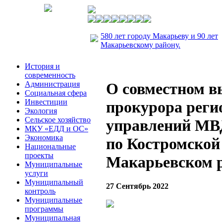
580 лет городу Макарьеву и 90 лет
Макарьевскому району.
История и
современность
Администрация
О совместном в
Социальная сфера
Инвестиции
прокурора реги
Экология
Сельское хозяйство
управлений МВ
МКУ «ЕДД и ОС»
Экономика
по Костромской
Национальные
проекты
Макарьевском 
Муниципальные
услуги
Муниципальный
27 Сентябрь 2022
контроль
Муниципальные
программы
Муниципальная