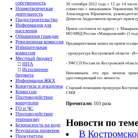
собственность
30 сентября 2022 года с 12 до 14 час
Нормотворческая
совместно с начальником Управления 
деятельность
Александром Юрьевичем, руководител
Денисом Андреевичем проведет прием гр
Градостроительство
Информация для
Прием состоится по адресу: г. Макарьев,
населения
МО МВД России «Макарьевский» (1 подъ
Обращения граждан
Ревизионная комиссия
Предварительная запись на прием осущес
Избирательная
комиссия
- прокуратура Костромской области - (8-
Местный бюджет
- УФССП России по Костромской области 
□
НПА
□
Исполнение
Напоминаем, что п
ри личном прием
бюджета
удостоверяющий его личность.
Информация ЖКХ
Конкурсы и аукционы
Старший помощник прокурора Костромск
Комиссии
СМ
Противодействие
коррупции
Прочитали:
103 раза
ГО и ЧС
Противодействие
терроризму
Новости по теме
Безопасность на воде
Результаты проверок
В Костромско
Прокуратура