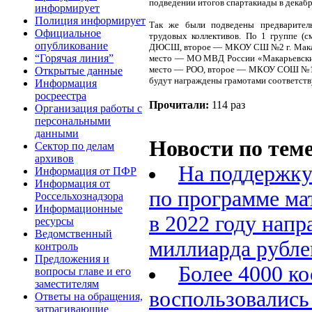
подведении итогов спартакиады в декабр
информирует
Полиция информирует
Так же были подведены предварител
Официальное
трудовых коллективов. По 1 группе 
опубликование
ДЮСШ, второе — МКОУ СШ №2 г. Макарье
“Горячая линия”
место — МО МВД России «Макарьевский»
место — РОО, второе — МКОУ СОШ №1 г.
Открытые данные
будут награждены грамотами соответств
Информация
росреестра
Прочитали:
114 раз
Организация работы с
персональными
данными
Новости по теме
Сектор по делам
архивов
На поддержку
Информация от ПФР
Информация от
по программе ма
Россельхознадзора
Информационные
в 2022 году напр
ресурсы
Ведомственный
миллиарда рубле
контроль
Предложения и
Более 4000 к
вопросы главе и его
заместителям
воспользовались
Ответы на обращения,
затрагивающие