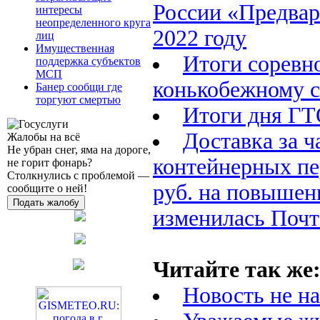
России «Предвар
интересы
неопределенного круга
2022 году
лиц
Имущественная
Итоги соревн
поддержка субъектов
МСП
конькобежному 
Банер сообщи где
торгуют смертью
Итоги дня Г
Доставка за ч
Жалобы на всё
Не убран снег, яма на дороге,
контейнерных пе
не горит фонарь?
Столкнулись с проблемой —
руб. на повышени
сообщите о ней!
Подать жалобу
изменилась Почта
Читайте так же
Новость не н