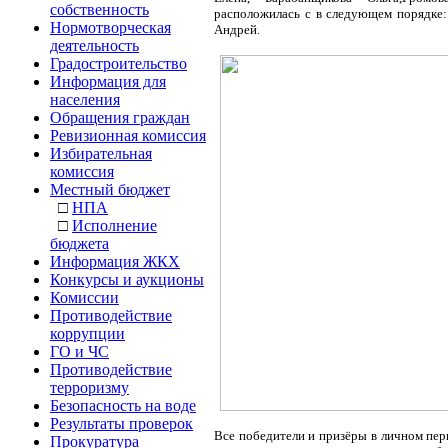
собственность
расположилась с в следующем порядке:
Нормотворческая
Андрей.
деятельность
Градостроительство
Информация для
населения
Обращения граждан
Ревизионная комиссия
Избирательная
комиссия
Местный бюджет
□
НПА
□
Исполнение
бюджета
Информация ЖКХ
Конкурсы и аукционы
Комиссии
Противодействие
коррупции
ГО и ЧС
Противодействие
терроризму
Безопасность на воде
Результаты проверок
Все победители и призёры в личном пе
Прокуратура