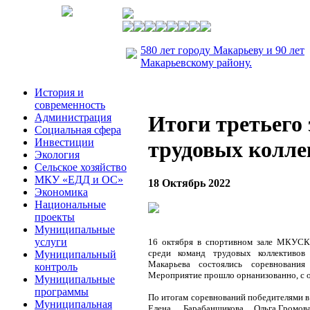
580 лет городу Макарьеву и 90 лет
Макарьевскому району.
История и
современность
Администрация
Итоги третьего
Социальная сфера
Инвестиции
трудовых коллек
Экология
Сельское хозяйство
МКУ «ЕДД и ОС»
18 Октябрь 2022
Экономика
Национальные
проекты
Муниципальные
услуги
16 октября в спортивном зале МКУСК
среди команд трудовых коллективов
Муниципальный
Макарьева состоялись соревнования
контроль
Мероприятие прошло орнанизованно, с о
Муниципальные
программы
По итогам соревнований победителями в
Муниципальная
Елена, Барабанщикова Ольга,Гром