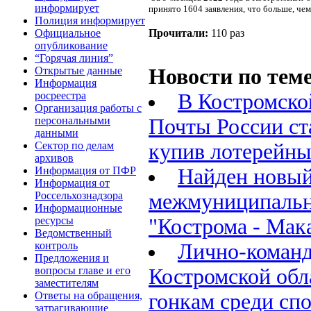
информирует
принято 1604 заявления, что больше, чем
Полиция информирует
Официальное
Прочитали:
110 раз
опубликование
“Горячая линия”
Открытые данные
Новости по теме
Информация
росреестра
В Костромско
Организация работы с
персональными
Почты России ст
данными
Сектор по делам
купив лотерейны
архивов
Информация от ПФР
Найден новый
Информация от
Россельхознадзора
межмуниципаль
Информационные
ресурсы
"Кострома - Мак
Ведомственный
контроль
Лично-команд
Предложения и
вопросы главе и его
Костромской об
заместителям
Ответы на обращения,
гонкам среди сп
затрагивающие