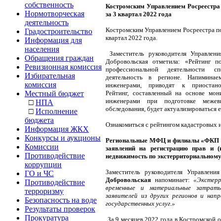
собственность
Костромским Управлением Росреестра
Нормотворческая
за 3 квартал 2022 года
деятельность
Костромским Управлением Росреестра по
Градостроительство
квартал 2022 года.
Информация для
населения
Заместитель руководителя Управлени
Обращения граждан
Добровольская отметила: «Рейтинг 
Ревизионная комиссия
профессиональной деятельности сп
Избирательная
деятельность в регионе. Напимина
комиссия
инженерами, приводят к приостанов
Местный бюджет
Рейтинг, составленный на основе мо
инженерами при подготовке межев
□
НПА
обследования, будет актуализироваться 
□
Исполнение
бюджета
Ознакомиться с рейтингом кадастровых
Информация ЖКХ
Конкурсы и аукционы
Региональные МФЦ и филиалы «ФКП Р
Комиссии
заявлений на регистрацию прав и (
Противодействие
недвижимость по экстерриториальному
коррупции
Заместитель руководителя Управлени
ГО и ЧС
Добровольская
напоминает:
«Экстер
Противодействие
временные и материальные затрат
терроризму
заявителей из других регионов и нап
Безопасность на воде
государственных услуг.»
Результаты проверок
Прокуратура
За 9 месяцев 2022 года в Костромской 