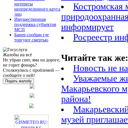
интересы
Костромская 
неопределенного круга
лиц
природоохранная
Имущественная
поддержка субъектов
информирует
МСП
Банер сообщи где
Росреестр ин
торгуют смертью
Жалобы на всё
Читайте так же
Не убран снег, яма на дороге,
не горит фонарь?
Новость не н
Столкнулись с проблемой —
сообщите о ней!
Уважаемые ж
Подать жалобу
Макарьевского 
района!
Макарьевский
музей приглашае