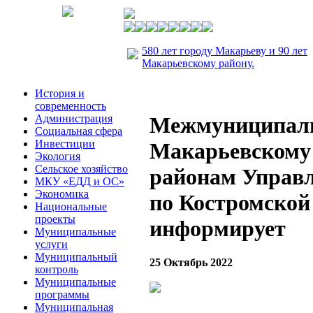
580 лет городу Макарьеву и 90 лет
Макарьевскому району.
История и
современность
Администрация
Межмуниципаль
Социальная сфера
Инвестиции
Макарьевскому
Экология
Сельское хозяйство
районам Управл
МКУ «ЕДД и ОС»
Экономика
по Костромской
Национальные
проекты
информирует
Муниципальные
услуги
Муниципальный
25 Октябрь 2022
контроль
Муниципальные
программы
Муниципальная