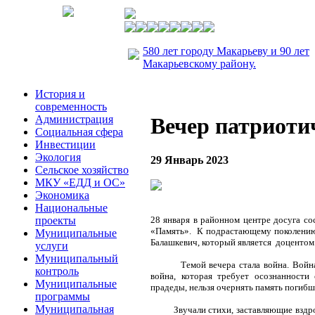
580 лет городу Макарьеву и 90 лет
Макарьевскому району.
История и
современность
Администрация
Вечер патриоти
Социальная сфера
Инвестиции
Экология
29 Январь 2023
Сельское хозяйство
МКУ «ЕДД и ОС»
Экономика
Национальные
проекты
28 января в районном центре досуга со
«Память». К подрастающему поколени
Муниципальные
Балашкевич, который является доцентом 
услуги
Муниципальный
Темой вечера стала война. Война, ко
контроль
война, которая требует осознанности 
Муниципальные
прадеды, нельзя очернять память погибш
программы
Муниципальная
Звучали стихи, заставляющие вздрогну