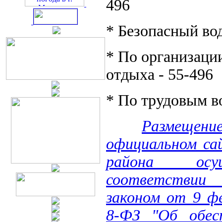
496
* Безопасный вод
* По организации
отдыха - 55-496
* По трудовым в
Размещен
официальном са
района осу
соответстви
законом от 9 ф
8-ФЗ "Об обес