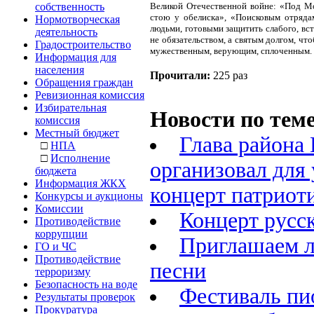
собственность
Великой Отечественной войне: «Под Мо
стою у обелиска», «Поисковым отряда
Нормотворческая
людьми, готовыми защитить слабого, вст
деятельность
не обязательством, а святым долгом, чт
Градостроительство
мужественным, верующим, сплоченным.
Информация для
населения
Прочитали:
225 раз
Обращения граждан
Ревизионная комиссия
Избирательная
Новости по теме
комиссия
Местный бюджет
Глава района
□
НПА
□
Исполнение
организовал для
бюджета
Информация ЖКХ
концерт патриот
Конкурсы и аукционы
Комиссии
Концерт русс
Противодействие
коррупции
Приглашаем л
ГО и ЧС
Противодействие
песни
терроризму
Безопасность на воде
Фестиваль пи
Результаты проверок
Прокуратура