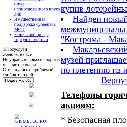
интересы
купив лотерейны
неопределенного круга
лиц
Найден новый
Имущественная
поддержка субъектов
межмуниципаль
МСП
Банер сообщи где
"Кострома - Мак
торгуют смертью
Макарьевский
Жалобы на всё
музей приглашае
Не убран снег, яма на дороге,
не горит фонарь?
по плетению из 
Столкнулись с проблемой —
сообщите о ней!
Вернут
Подать жалобу
Телефоны горяч
акциям:
* Безопасная пло