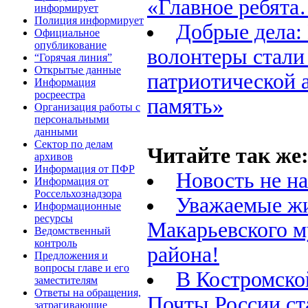
«Главное ребят
информирует
Полиция информирует
Добрые дела:
Официальное
опубликование
волонтеры стали
“Горячая линия”
Открытые данные
патриотической 
Информация
росреестра
память»
Организация работы с
персональными
данными
Сектор по делам
Читайте так же
архивов
Информация от ПФР
Новость не н
Информация от
Россельхознадзора
Уважаемые ж
Информационные
ресурсы
Макарьевского 
Ведомственный
контроль
района!
Предложения и
вопросы главе и его
В Костромско
заместителям
Ответы на обращения,
Почты России ст
затрагивающие